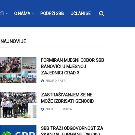
TI
O NAMA
PODRŽI SBB
UČLANI SE
NAJNOVIJE
FORMIRAN MJESNI ODBOR SBB
BANOVIĆI U MJESNOJ
ZAJEDNICI GRAD 3
PRIJE 2 SATA
ZASTRAŠIVANJEM SE NE
MOŽE IZBRISATI GENOCID
PRIJE 1 SEDMICA
SBB TRAŽI ODGOVORNOST ZA
SKANDAL U IGMANU: 780.000