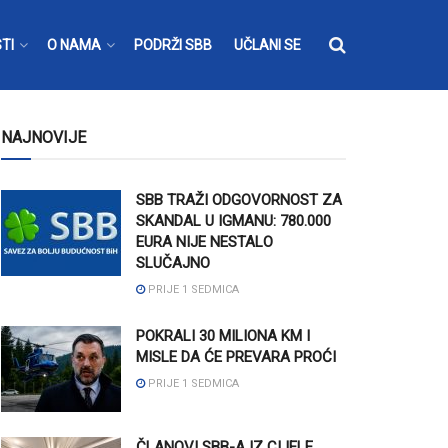
TI
O NAMA
PODRŽI SBB
UČLANI SE
NAJNOVIJE
SBB TRAŽI ODGOVORNOST ZA
SKANDAL U IGMANU: 780.000
EURA NIJE NESTALO
SLUČAJNO
PRIJE 1 SEDMICA
POKRALI 30 MILIONA KM I
MISLE DA ĆE PREVARA PROĆI
PRIJE 1 SEDMICA
ČLANOVI SBB-A IZ CIJELE