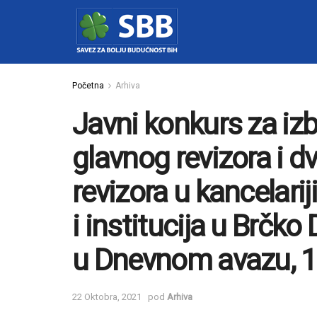
Početna
Arhiva
Javni konkurs za iz
glavnog revizora i 
revizora u kancelarij
i institucija u Brčko 
u Dnevnom avazu, 1
22 Oktobra, 2021
pod
Arhiva