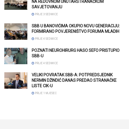
NA REDOVNOM UNUTARSTRANAČKOM
SAVJETOVANJU
PRIJE 3 SEDMICE
SBB U BANOVIĆIMA OKUPIO NOVU GENERACIJU:
FORMIRANO POVJERENIŠTVO FORUMA MLADIH
PRIJE 4 SEDMICE
POZNATI NEUROHIRURG HASO SEFO PRISTUPIO
SBB-U
PRIJE 4 SEDMICE
VELIKI POVRATAK SBB-A: POTPREDSJEDNIK
NERMIN DŽINDIĆ DANAS PREDAO STRANAČKE
LISTE CIK-U
PRIJE 1 MJESEC