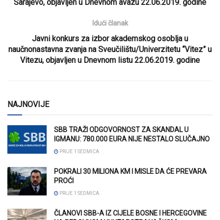
Sarajevo, objavljen u Dnevnom avazu 22.06.2019. godine
Idući članak
Javni konkurs za izbor akademskog osoblja u
naučnonastavna zvanja na Sveučilištu/Univerzitetu “Vitez” u
Vitezu, objavljen u Dnevnom listu 22.06.2019. godine
NAJNOVIJE
SBB TRAŽI ODGOVORNOST ZA SKANDAL U
IGMANU: 780.000 EURA NIJE NESTALO SLUČAJNO
PRIJE 1 SEDMICA
POKRALI 30 MILIONA KM I MISLE DA ĆE PREVARA
PROĆI
PRIJE 1 SEDMICA
ČLANOVI SBB-A IZ CIJELE BOSNE I HERCEGOVINE