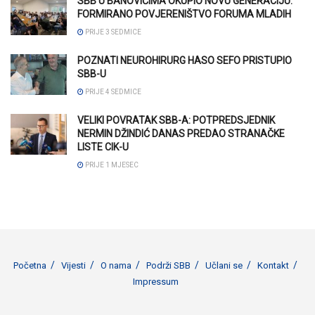
SBB U BANOVIĆIMA OKUPIO NOVU GENERACIJU:
FORMIRANO POVJERENIŠTVO FORUMA MLADIH
PRIJE 3 SEDMICE
POZNATI NEUROHIRURG HASO SEFO PRISTUPIO
SBB-U
PRIJE 4 SEDMICE
VELIKI POVRATAK SBB-A: POTPREDSJEDNIK
NERMIN DŽINDIĆ DANAS PREDAO STRANAČKE
LISTE CIK-U
PRIJE 1 MJESEC
Početna
Vijesti
O nama
Podrži SBB
Učlani se
Kontakt
Impressum