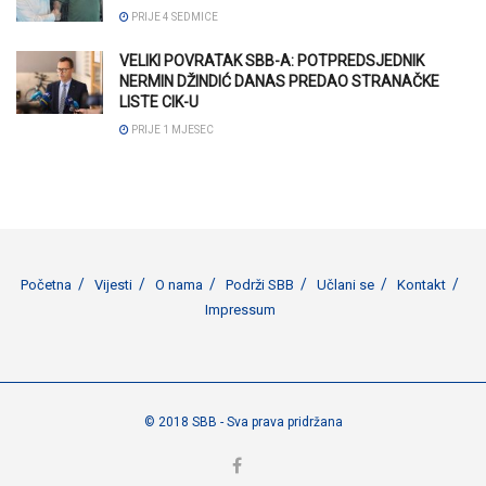
PRIJE 4 SEDMICE
VELIKI POVRATAK SBB-A: POTPREDSJEDNIK
NERMIN DŽINDIĆ DANAS PREDAO STRANAČKE
LISTE CIK-U
PRIJE 1 MJESEC
Početna
Vijesti
O nama
Podrži SBB
Učlani se
Kontakt
Impressum
© 2018 SBB - Sva prava pridržana