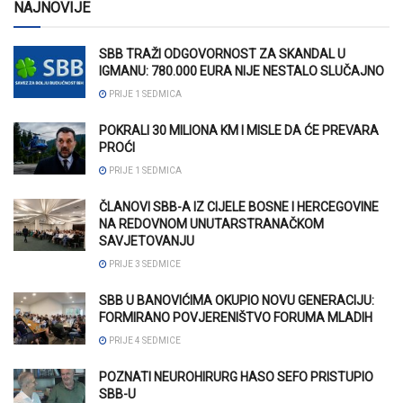
NAJNOVIJE
SBB TRAŽI ODGOVORNOST ZA SKANDAL U
IGMANU: 780.000 EURA NIJE NESTALO SLUČAJNO
PRIJE 1 SEDMICA
POKRALI 30 MILIONA KM I MISLE DA ĆE PREVARA
PROĆI
PRIJE 1 SEDMICA
ČLANOVI SBB-A IZ CIJELE BOSNE I HERCEGOVINE
NA REDOVNOM UNUTARSTRANAČKOM
SAVJETOVANJU
PRIJE 3 SEDMICE
SBB U BANOVIĆIMA OKUPIO NOVU GENERACIJU:
FORMIRANO POVJERENIŠTVO FORUMA MLADIH
PRIJE 4 SEDMICE
POZNATI NEUROHIRURG HASO SEFO PRISTUPIO
SBB-U