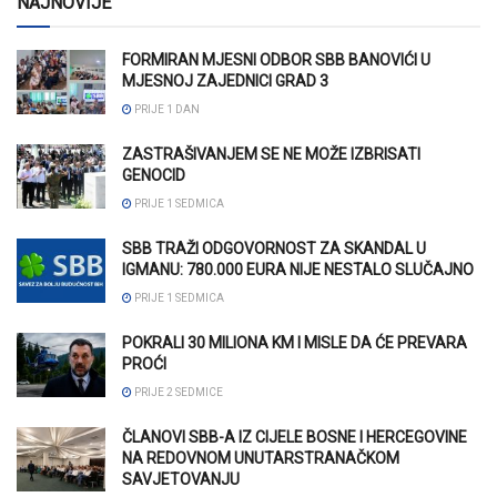
NAJNOVIJE
FORMIRAN MJESNI ODBOR SBB BANOVIĆI U
MJESNOJ ZAJEDNICI GRAD 3
PRIJE 1 DAN
ZASTRAŠIVANJEM SE NE MOŽE IZBRISATI
GENOCID
PRIJE 1 SEDMICA
SBB TRAŽI ODGOVORNOST ZA SKANDAL U
IGMANU: 780.000 EURA NIJE NESTALO SLUČAJNO
PRIJE 1 SEDMICA
POKRALI 30 MILIONA KM I MISLE DA ĆE PREVARA
PROĆI
PRIJE 2 SEDMICE
ČLANOVI SBB-A IZ CIJELE BOSNE I HERCEGOVINE
NA REDOVNOM UNUTARSTRANAČKOM
SAVJETOVANJU