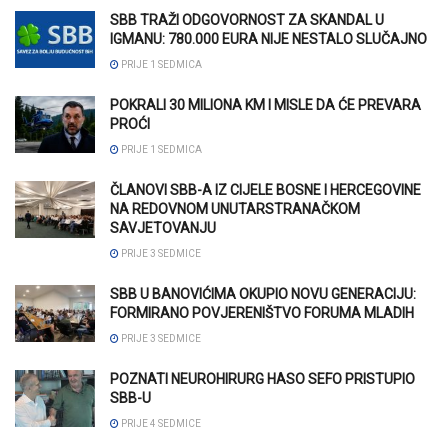
SBB TRAŽI ODGOVORNOST ZA SKANDAL U
IGMANU: 780.000 EURA NIJE NESTALO SLUČAJNO
PRIJE 1 SEDMICA
POKRALI 30 MILIONA KM I MISLE DA ĆE PREVARA
PROĆI
PRIJE 1 SEDMICA
ČLANOVI SBB-A IZ CIJELE BOSNE I HERCEGOVINE
NA REDOVNOM UNUTARSTRANAČKOM
SAVJETOVANJU
PRIJE 3 SEDMICE
SBB U BANOVIĆIMA OKUPIO NOVU GENERACIJU:
FORMIRANO POVJERENIŠTVO FORUMA MLADIH
PRIJE 3 SEDMICE
POZNATI NEUROHIRURG HASO SEFO PRISTUPIO
SBB-U
PRIJE 4 SEDMICE