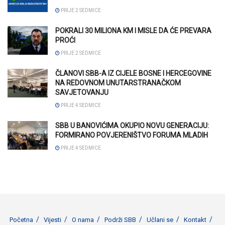
PRIJE 2 SEDMICE
POKRALI 30 MILIONA KM I MISLE DA ĆE PREVARA
PROĆI
PRIJE 2 SEDMICE
ČLANOVI SBB-A IZ CIJELE BOSNE I HERCEGOVINE
NA REDOVNOM UNUTARSTRANAČKOM
SAVJETOVANJU
PRIJE 4 SEDMICE
SBB U BANOVIĆIMA OKUPIO NOVU GENERACIJU:
FORMIRANO POVJERENIŠTVO FORUMA MLADIH
PRIJE 4 SEDMICE
Početna
Vijesti
O nama
Podrži SBB
Učlani se
Kontakt