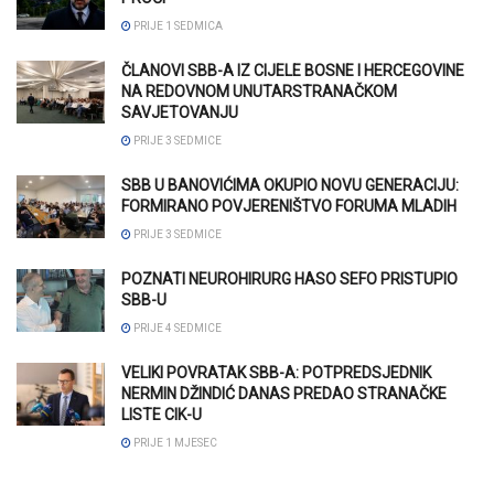
PRIJE 1 SEDMICA
ČLANOVI SBB-A IZ CIJELE BOSNE I HERCEGOVINE
NA REDOVNOM UNUTARSTRANAČKOM
SAVJETOVANJU
PRIJE 3 SEDMICE
SBB U BANOVIĆIMA OKUPIO NOVU GENERACIJU:
FORMIRANO POVJERENIŠTVO FORUMA MLADIH
PRIJE 3 SEDMICE
POZNATI NEUROHIRURG HASO SEFO PRISTUPIO
SBB-U
PRIJE 4 SEDMICE
VELIKI POVRATAK SBB-A: POTPREDSJEDNIK
NERMIN DŽINDIĆ DANAS PREDAO STRANAČKE
LISTE CIK-U
PRIJE 1 MJESEC