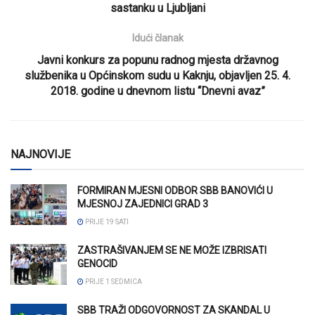
sastanku u Ljubljani
Idući članak
Javni konkurs za popunu radnog mjesta državnog
službenika u Općinskom sudu u Kaknju, objavljen 25. 4.
2018. godine u dnevnom listu “Dnevni avaz”
NAJNOVIJE
FORMIRAN MJESNI ODBOR SBB BANOVIĆI U
MJESNOJ ZAJEDNICI GRAD 3
PRIJE 19 SATI
ZASTRAŠIVANJEM SE NE MOŽE IZBRISATI
GENOCID
PRIJE 1 SEDMICA
SBB TRAŽI ODGOVORNOST ZA SKANDAL U