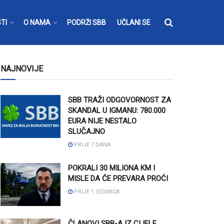
TI
O NAMA
PODRŽI SBB
UČLANI SE
NAJNOVIJE
SBB TRAŽI ODGOVORNOST ZA
SKANDAL U IGMANU: 780.000
EURA NIJE NESTALO
SLUČAJNO
PRIJE 7 DANA
POKRALI 30 MILIONA KM I
MISLE DA ĆE PREVARA PROĆI
PRIJE 1 SEDMICA
ČLANOVI SBB-A IZ CIJELE