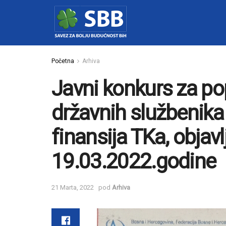
Početna
Arhiva
Javni konkurs za p
državnih službenika
finansija TKa, objav
19.03.2022.godine
21 Marta, 2022
pod
Arhiva