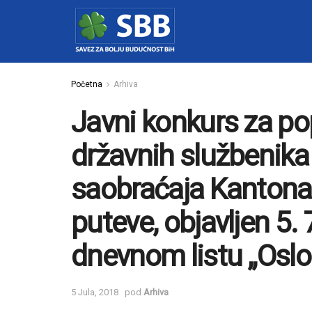
Početna
Arhiva
Javni konkurs za p
državnih službenika
saobraćaja Kantona 
puteve, objavljen 5.
dnevnom listu „Osl
5 Jula, 2018
pod
Arhiva