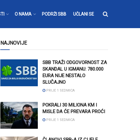
TI
O NAMA
PODRŽI SBB
UČLANI SE
NAJNOVIJE
SBB TRAŽI ODGOVORNOST ZA
SKANDAL U IGMANU: 780.000
EURA NIJE NESTALO
SLUČAJNO
PRIJE 1 SEDMICA
POKRALI 30 MILIONA KM I
MISLE DA ĆE PREVARA PROĆI
PRIJE 1 SEDMICA
ČLANOVI SBB-A IZ CIJELE