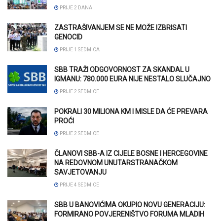
PRIJE 2 DANA
ZASTRAŠIVANJEM SE NE MOŽE IZBRISATI
GENOCID
PRIJE 1 SEDMICA
SBB TRAŽI ODGOVORNOST ZA SKANDAL U
IGMANU: 780.000 EURA NIJE NESTALO SLUČAJNO
PRIJE 2 SEDMICE
POKRALI 30 MILIONA KM I MISLE DA ĆE PREVARA
PROĆI
PRIJE 2 SEDMICE
ČLANOVI SBB-A IZ CIJELE BOSNE I HERCEGOVINE
NA REDOVNOM UNUTARSTRANAČKOM
SAVJETOVANJU
PRIJE 4 SEDMICE
SBB U BANOVIĆIMA OKUPIO NOVU GENERACIJU:
FORMIRANO POVJERENIŠTVO FORUMA MLADIH