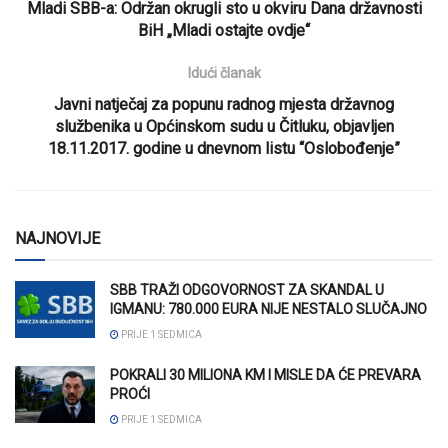
Mladi SBB-a: Održan okrugli sto u okviru Dana državnosti
BiH „Mladi ostajte ovdje“
Idući članak
Javni natječaj za popunu radnog mjesta državnog
službenika u Općinskom sudu u Čitluku, objavljen
18.11.2017. godine u dnevnom listu “Oslobođenje”
NAJNOVIJE
SBB TRAŽI ODGOVORNOST ZA SKANDAL U
IGMANU: 780.000 EURA NIJE NESTALO SLUČAJNO
PRIJE 1 SEDMICA
POKRALI 30 MILIONA KM I MISLE DA ĆE PREVARA
PROĆI
PRIJE 1 SEDMICA