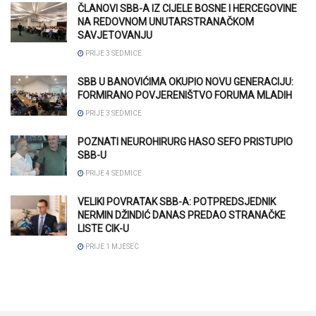
ČLANOVI SBB-A IZ CIJELE BOSNE I HERCEGOVINE
NA REDOVNOM UNUTARSTRANAČKOM
SAVJETOVANJU
PRIJE 3 SEDMICE
SBB U BANOVIĆIMA OKUPIO NOVU GENERACIJU:
FORMIRANO POVJERENIŠTVO FORUMA MLADIH
PRIJE 3 SEDMICE
POZNATI NEUROHIRURG HASO SEFO PRISTUPIO
SBB-U
PRIJE 4 SEDMICE
VELIKI POVRATAK SBB-A: POTPREDSJEDNIK
NERMIN DŽINDIĆ DANAS PREDAO STRANAČKE
LISTE CIK-U
PRIJE 1 MJESEC