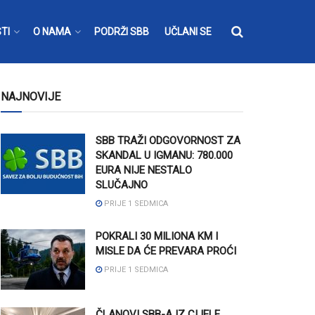
TI
O NAMA
PODRŽI SBB
UČLANI SE
NAJNOVIJE
SBB TRAŽI ODGOVORNOST ZA
SKANDAL U IGMANU: 780.000
EURA NIJE NESTALO
SLUČAJNO
PRIJE 1 SEDMICA
POKRALI 30 MILIONA KM I
MISLE DA ĆE PREVARA PROĆI
PRIJE 1 SEDMICA
ČLANOVI SBB-A IZ CIJELE