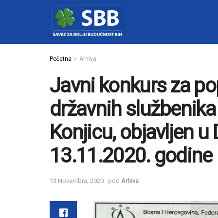
Početna
Arhiva
Javni konkurs za p
državnih službenik
Konjicu, objavljen 
13.11.2020. godine
13 Novembra, 2020
pod
Arhiva