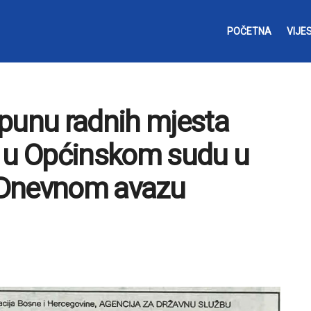
POČETNA
VIJES
opunu radnih mjesta
a u Općinskom sudu u
u Dnevnom avazu