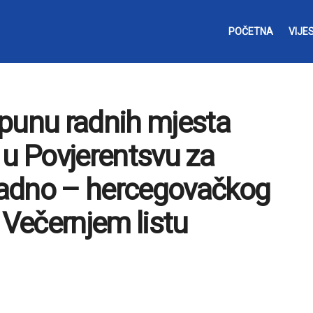
POČETNA
VIJES
opunu radnih mjesta
 u Povjerentsvu za
padno – hercegovačkog
 Večernjem listu