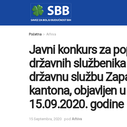
Početna
Arhiva
Javni konkurs za p
državnih službenika
državnu službu Za
kantona, objavljen u
15.09.2020. godine
15 Septembra, 2020
pod
Arhiva