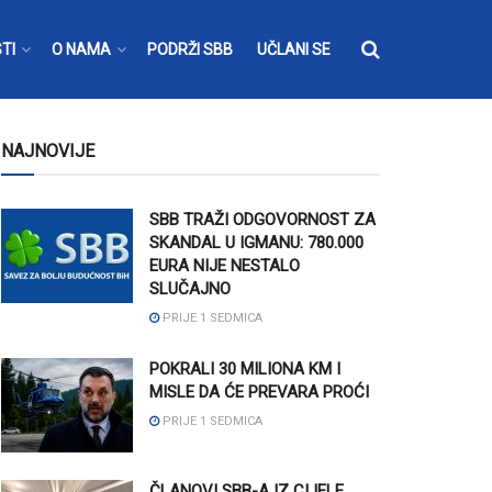
TI
O NAMA
PODRŽI SBB
UČLANI SE
NAJNOVIJE
SBB TRAŽI ODGOVORNOST ZA
SKANDAL U IGMANU: 780.000
EURA NIJE NESTALO
SLUČAJNO
PRIJE 1 SEDMICA
POKRALI 30 MILIONA KM I
MISLE DA ĆE PREVARA PROĆI
PRIJE 1 SEDMICA
ČLANOVI SBB-A IZ CIJELE