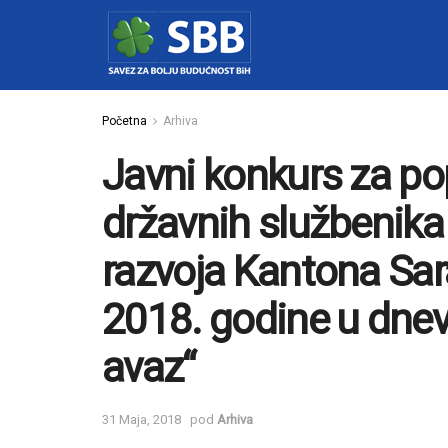
Početna
Arhiva
Javni konkurs za p
državnih službenika
razvoja Kantona Sara
2018. godine u dnev
avaz“
31 Maja, 2018
pod
Arhiva