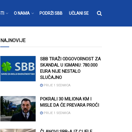
TI
O NAMA
PODRŽI SBB
UČLANI SE
NAJNOVIJE
SBB TRAŽI ODGOVORNOST ZA
SKANDAL U IGMANU: 780.000
EURA NIJE NESTALO
SLUČAJNO
PRIJE 1 SEDMICA
POKRALI 30 MILIONA KM I
MISLE DA ĆE PREVARA PROĆI
PRIJE 1 SEDMICA
ČLANOVI SBB-A IZ CIJELE