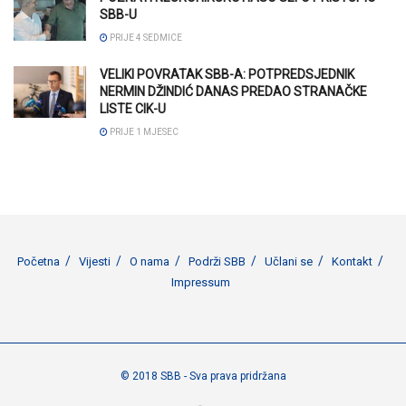
SBB-U
PRIJE 4 SEDMICE
VELIKI POVRATAK SBB-A: POTPREDSJEDNIK
NERMIN DŽINDIĆ DANAS PREDAO STRANAČKE
LISTE CIK-U
PRIJE 1 MJESEC
Početna
Vijesti
O nama
Podrži SBB
Učlani se
Kontakt
Impressum
© 2018 SBB - Sva prava pridržana