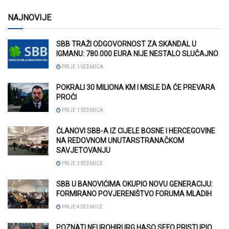
NAJNOVIJE
SBB TRAŽI ODGOVORNOST ZA SKANDAL U
IGMANU: 780.000 EURA NIJE NESTALO SLUČAJNO
PRIJE 1 SEDMICA
POKRALI 30 MILIONA KM I MISLE DA ĆE PREVARA
PROĆI
PRIJE 1 SEDMICA
ČLANOVI SBB-A IZ CIJELE BOSNE I HERCEGOVINE
NA REDOVNOM UNUTARSTRANAČKOM
SAVJETOVANJU
PRIJE 3 SEDMICE
SBB U BANOVIĆIMA OKUPIO NOVU GENERACIJU:
FORMIRANO POVJERENIŠTVO FORUMA MLADIH
PRIJE 4 SEDMICE
POZNATI NEUROHIRURG HASO SEFO PRISTUPIO