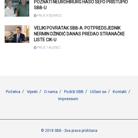
POZNATI NEUROHIRURG HASO SEFO PRISTUPIO
SBB-U
PRIJE 4 SEDMICE
VELIKI POVRATAK SBB-A: POTPREDSJEDNIK
NERMIN DŽINDIĆ DANAS PREDAO STRANAČKE
LISTE CIK-U
PRIJE 1 MJESEC
Početna
Vijesti
O nama
Podrži SBB
Učlani se
Kontakt
Impressum
© 2018 SBB - Sva prava pridržana