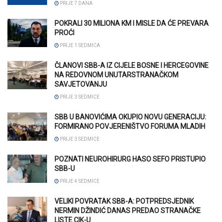
PRIJE 7 DANA
POKRALI 30 MILIONA KM I MISLE DA ĆE PREVARA
PROĆI
PRIJE 1 SEDMICA
ČLANOVI SBB-A IZ CIJELE BOSNE I HERCEGOVINE
NA REDOVNOM UNUTARSTRANAČKOM
SAVJETOVANJU
PRIJE 3 SEDMICE
SBB U BANOVIĆIMA OKUPIO NOVU GENERACIJU:
FORMIRANO POVJERENIŠTVO FORUMA MLADIH
PRIJE 3 SEDMICE
POZNATI NEUROHIRURG HASO SEFO PRISTUPIO
SBB-U
PRIJE 4 SEDMICE
VELIKI POVRATAK SBB-A: POTPREDSJEDNIK
NERMIN DŽINDIĆ DANAS PREDAO STRANAČKE
LISTE CIK-U