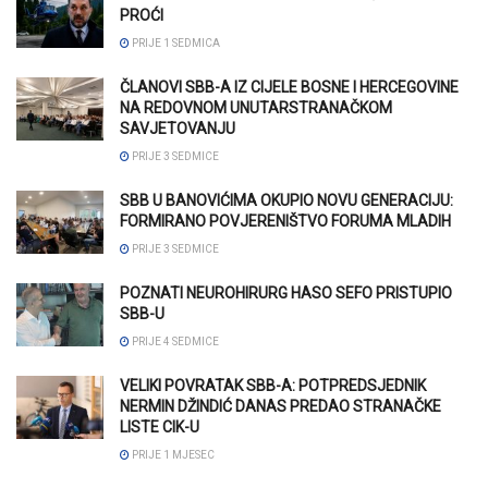
PROĆI
PRIJE 1 SEDMICA
ČLANOVI SBB-A IZ CIJELE BOSNE I HERCEGOVINE
NA REDOVNOM UNUTARSTRANAČKOM
SAVJETOVANJU
PRIJE 3 SEDMICE
SBB U BANOVIĆIMA OKUPIO NOVU GENERACIJU:
FORMIRANO POVJERENIŠTVO FORUMA MLADIH
PRIJE 3 SEDMICE
POZNATI NEUROHIRURG HASO SEFO PRISTUPIO
SBB-U
PRIJE 4 SEDMICE
VELIKI POVRATAK SBB-A: POTPREDSJEDNIK
NERMIN DŽINDIĆ DANAS PREDAO STRANAČKE
LISTE CIK-U
PRIJE 1 MJESEC