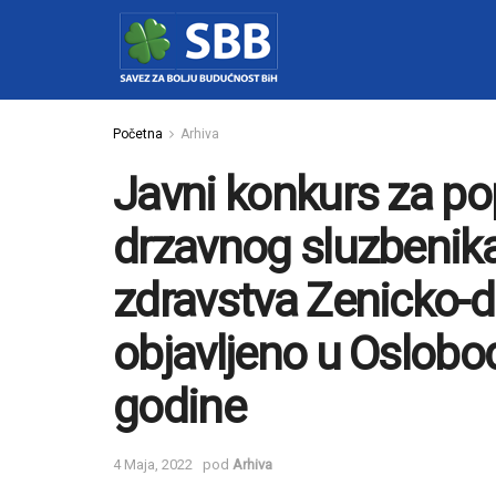
Početna
Arhiva
Javni konkurs za p
drzavnog sluzbenika
zdravstva Zenicko-
objavljeno u Oslobod
godine
4 Maja, 2022
pod
Arhiva