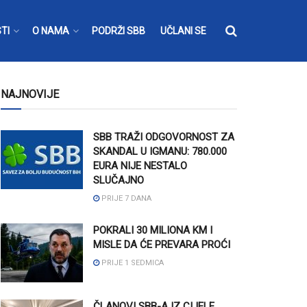
TI
O NAMA
PODRŽI SBB
UČLANI SE
NAJNOVIJE
SBB TRAŽI ODGOVORNOST ZA
SKANDAL U IGMANU: 780.000
EURA NIJE NESTALO
SLUČAJNO
PRIJE 7 DANA
POKRALI 30 MILIONA KM I
MISLE DA ĆE PREVARA PROĆI
PRIJE 1 SEDMICA
ČLANOVI SBB-A IZ CIJELE