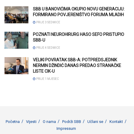
SBB U BANOVIĆIMA OKUPIO NOVU GENERACIJU:
FORMIRANO POVJERENIŠTVO FORUMA MLADIH
PRIJE 3 SEDMICE
POZNATI NEUROHIRURG HASO SEFO PRISTUPIO
SBB-U
PRIJE 4 SEDMICE
VELIKI POVRATAK SBB-A: POTPREDSJEDNIK
NERMIN DŽINDIĆ DANAS PREDAO STRANAČKE
LISTE CIK-U
PRIJE 1 MJESEC
Početna
Vijesti
O nama
Podrži SBB
Učlani se
Kontakt
Impressum