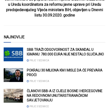
u Uredu koordinatora za reformu javne uprave pri Uredu
predsjedavajućeg Vijeća ministara BiH, objavljen u Dnevni
listu 30.09.2020. godine
NAJNOVIJE
SBB TRAŽI ODGOVORNOST ZA SKANDAL U
IGMANU: 780.000 EURA NIJE NESTALO SLUČAJNO
PRIJE 1 SEDMICA
POKRALI 30 MILIONA KM I MISLE DA ĆE PREVARA
PROĆI
PRIJE 1 SEDMICA
ČLANOVI SBB-A IZ CIJELE BOSNE I HERCEGOVINE
NA REDOVNOM UNUTARSTRANAČKOM
SAVJETOVANJU
PRIJE 3 SEDMICE