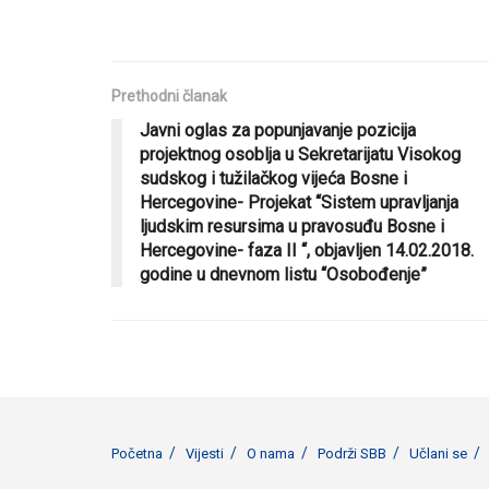
Prethodni članak
Javni oglas za popunjavanje pozicija
projektnog osoblja u Sekretarijatu Visokog
sudskog i tužilačkog vijeća Bosne i
Hercegovine- Projekat “Sistem upravljanja
ljudskim resursima u pravosuđu Bosne i
Hercegovine- faza II “, objavljen 14.02.2018.
godine u dnevnom listu “Osobođenje”
Početna
Vijesti
O nama
Podrži SBB
Učlani se