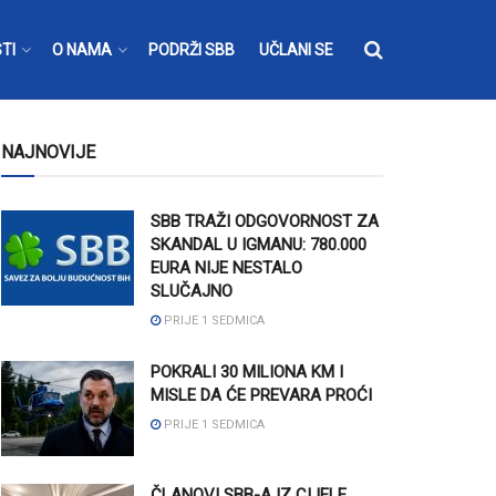
TI
O NAMA
PODRŽI SBB
UČLANI SE
NAJNOVIJE
SBB TRAŽI ODGOVORNOST ZA
SKANDAL U IGMANU: 780.000
EURA NIJE NESTALO
SLUČAJNO
PRIJE 1 SEDMICA
POKRALI 30 MILIONA KM I
MISLE DA ĆE PREVARA PROĆI
PRIJE 1 SEDMICA
ČLANOVI SBB-A IZ CIJELE