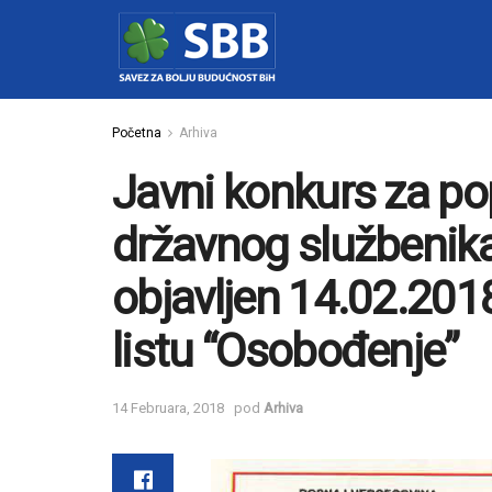
Početna
Arhiva
Javni konkurs za p
državnog službenika
objavljen 14.02.20
listu “Osobođenje”
14 Februara, 2018
pod
Arhiva