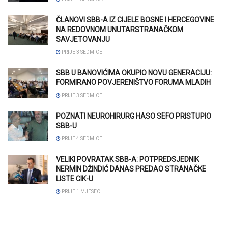
ČLANOVI SBB-A IZ CIJELE BOSNE I HERCEGOVINE
NA REDOVNOM UNUTARSTRANAČKOM
SAVJETOVANJU
PRIJE 3 SEDMICE
SBB U BANOVIĆIMA OKUPIO NOVU GENERACIJU:
FORMIRANO POVJERENIŠTVO FORUMA MLADIH
PRIJE 3 SEDMICE
POZNATI NEUROHIRURG HASO SEFO PRISTUPIO
SBB-U
PRIJE 4 SEDMICE
VELIKI POVRATAK SBB-A: POTPREDSJEDNIK
NERMIN DŽINDIĆ DANAS PREDAO STRANAČKE
LISTE CIK-U
PRIJE 1 MJESEC