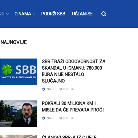
TI
O NAMA
PODRŽI SBB
UČLANI SE
NAJNOVIJE
SBB TRAŽI ODGOVORNOST ZA
SKANDAL U IGMANU: 780.000
EURA NIJE NESTALO
SLUČAJNO
PRIJE 1 SEDMICA
POKRALI 30 MILIONA KM I
MISLE DA ĆE PREVARA PROĆI
PRIJE 1 SEDMICA
ČLANOVI SBB-A IZ CIJELE