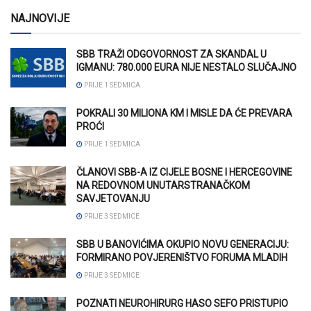
NAJNOVIJE
SBB TRAŽI ODGOVORNOST ZA SKANDAL U
IGMANU: 780.000 EURA NIJE NESTALO SLUČAJNO
PRIJE 1 SEDMICA
POKRALI 30 MILIONA KM I MISLE DA ĆE PREVARA
PROĆI
PRIJE 1 SEDMICA
ČLANOVI SBB-A IZ CIJELE BOSNE I HERCEGOVINE
NA REDOVNOM UNUTARSTRANAČKOM
SAVJETOVANJU
PRIJE 3 SEDMICE
SBB U BANOVIĆIMA OKUPIO NOVU GENERACIJU:
FORMIRANO POVJERENIŠTVO FORUMA MLADIH
PRIJE 3 SEDMICE
POZNATI NEUROHIRURG HASO SEFO PRISTUPIO