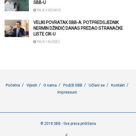
SBB-U
PRIJE 4 SEDMICE
VELIKI POVRATAK SBB-A: POTPREDSJEDNIK
NERMIN DŽINDIĆ DANAS PREDAO STRANAČKE
LISTE CIK-U
PRIJE 1 MJESEC
Početna
Vijesti
O nama
Podrži SBB
Učlani se
Kontakt
Impressum
© 2018 SBB - Sva prava pridržana