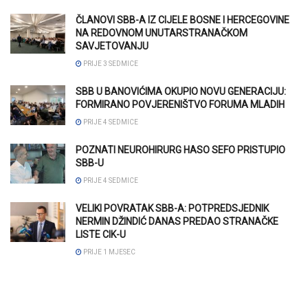
ČLANOVI SBB-A IZ CIJELE BOSNE I HERCEGOVINE
NA REDOVNOM UNUTARSTRANAČKOM
SAVJETOVANJU
PRIJE 3 SEDMICE
SBB U BANOVIĆIMA OKUPIO NOVU GENERACIJU:
FORMIRANO POVJERENIŠTVO FORUMA MLADIH
PRIJE 4 SEDMICE
POZNATI NEUROHIRURG HASO SEFO PRISTUPIO
SBB-U
PRIJE 4 SEDMICE
VELIKI POVRATAK SBB-A: POTPREDSJEDNIK
NERMIN DŽINDIĆ DANAS PREDAO STRANAČKE
LISTE CIK-U
PRIJE 1 MJESEC