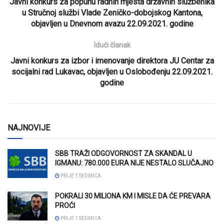
Javni konkurs za popunu radnih mjesta državnih službenika
u Stručnoj službi Vlade Zeničko-dobojskog Kantona,
objavljen u Dnevnom avazu 22.09.2021. godine
Idući članak
Javni konkurs za izbor i imenovanje direktora JU Centar za
socijalni rad Lukavac, objavljen u Oslobođenju 22.09.2021.
godine
NAJNOVIJE
SBB TRAŽI ODGOVORNOST ZA SKANDAL U
IGMANU: 780.000 EURA NIJE NESTALO SLUČAJNO
PRIJE 1 SEDMICA
POKRALI 30 MILIONA KM I MISLE DA ĆE PREVARA
PROĆI
PRIJE 1 SEDMICA