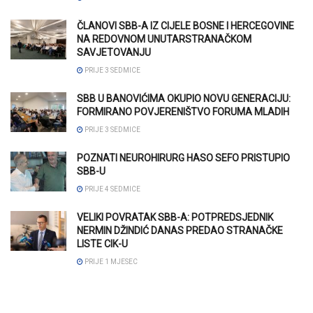
ČLANOVI SBB-A IZ CIJELE BOSNE I HERCEGOVINE
NA REDOVNOM UNUTARSTRANAČKOM
SAVJETOVANJU
PRIJE 3 SEDMICE
SBB U BANOVIĆIMA OKUPIO NOVU GENERACIJU:
FORMIRANO POVJERENIŠTVO FORUMA MLADIH
PRIJE 3 SEDMICE
POZNATI NEUROHIRURG HASO SEFO PRISTUPIO
SBB-U
PRIJE 4 SEDMICE
VELIKI POVRATAK SBB-A: POTPREDSJEDNIK
NERMIN DŽINDIĆ DANAS PREDAO STRANAČKE
LISTE CIK-U
PRIJE 1 MJESEC