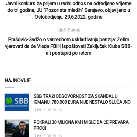
Javni konkurs za prijem u radni odnos na odredjeno vrijeme
do tri godine, JU “Pozoriste mladih” Sarajevo, objavljeno u
Oslobodjenju, 29.6.2022. godine
Idući članak
Prašović-Gadžo o vanrednom usklađivanju penzija: Želim
vjerovati da će Vlada FBiH ispoštovati Zaključak Kluba SBB-
a i postupiti po istom
NAJNOVIJE
SBB TRAŽI ODGOVORNOST ZA SKANDAL U
IGMANU: 780.000 EURA NIJE NESTALO SLUČAJNO
PRIJE 1 SEDMICA
POKRALI 30 MILIONA KM I MISLE DA ĆE PREVARA
PROĆI
PRIJE 1 SEDMICA