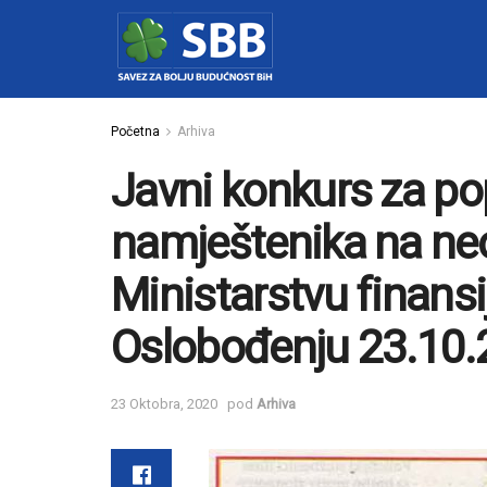
Početna
Arhiva
Javni konkurs za p
namještenika na ne
Ministarstvu finansi
Oslobođenju 23.10.
23 Oktobra, 2020
pod
Arhiva