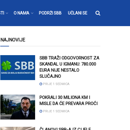
TI
O NAMA
PODRŽI SBB
UČLANI SE
NAJNOVIJE
SBB TRAŽI ODGOVORNOST ZA
SKANDAL U IGMANU: 780.000
EURA NIJE NESTALO
SLUČAJNO
PRIJE 1 SEDMICA
POKRALI 30 MILIONA KM I
MISLE DA ĆE PREVARA PROĆI
PRIJE 1 SEDMICA
ČLANOVI SBB-A IZ CIJELE