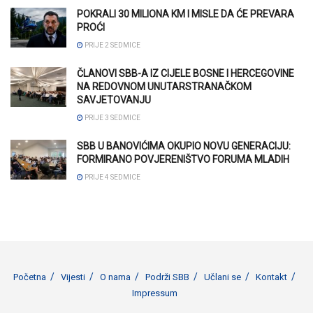
POKRALI 30 MILIONA KM I MISLE DA ĆE PREVARA
PROĆI
PRIJE 2 SEDMICE
ČLANOVI SBB-A IZ CIJELE BOSNE I HERCEGOVINE
NA REDOVNOM UNUTARSTRANAČKOM
SAVJETOVANJU
PRIJE 3 SEDMICE
SBB U BANOVIĆIMA OKUPIO NOVU GENERACIJU:
FORMIRANO POVJERENIŠTVO FORUMA MLADIH
PRIJE 4 SEDMICE
Početna
Vijesti
O nama
Podrži SBB
Učlani se
Kontakt
Impressum