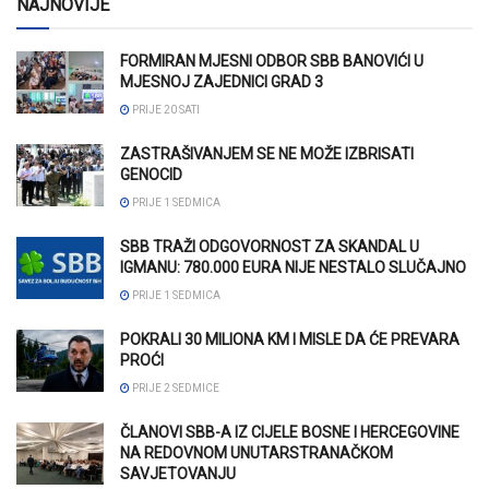
NAJNOVIJE
FORMIRAN MJESNI ODBOR SBB BANOVIĆI U
MJESNOJ ZAJEDNICI GRAD 3
PRIJE 20 SATI
ZASTRAŠIVANJEM SE NE MOŽE IZBRISATI
GENOCID
PRIJE 1 SEDMICA
SBB TRAŽI ODGOVORNOST ZA SKANDAL U
IGMANU: 780.000 EURA NIJE NESTALO SLUČAJNO
PRIJE 1 SEDMICA
POKRALI 30 MILIONA KM I MISLE DA ĆE PREVARA
PROĆI
PRIJE 2 SEDMICE
ČLANOVI SBB-A IZ CIJELE BOSNE I HERCEGOVINE
NA REDOVNOM UNUTARSTRANAČKOM
SAVJETOVANJU