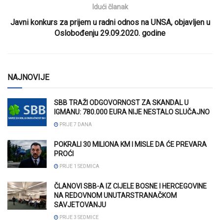
Idući članak
Javni konkurs za prijem u radni odnos na UNSA, objavljen u
Oslobođenju 29.09.2020. godine
NAJNOVIJE
SBB TRAŽI ODGOVORNOST ZA SKANDAL U
IGMANU: 780.000 EURA NIJE NESTALO SLUČAJNO
PRIJE 7 DANA
POKRALI 30 MILIONA KM I MISLE DA ĆE PREVARA
PROĆI
PRIJE 1 SEDMICA
ČLANOVI SBB-A IZ CIJELE BOSNE I HERCEGOVINE
NA REDOVNOM UNUTARSTRANAČKOM
SAVJETOVANJU
PRIJE 3 SEDMICE