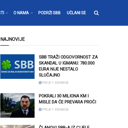
TI
O NAMA
PODRŽI SBB
UČLANI SE
NAJNOVIJE
SBB TRAŽI ODGOVORNOST ZA
SKANDAL U IGMANU: 780.000
EURA NIJE NESTALO
SLUČAJNO
PRIJE 1 SEDMICA
POKRALI 30 MILIONA KM I
MISLE DA ĆE PREVARA PROĆI
PRIJE 1 SEDMICA
ČLANOVI SBB-A IZ CIJELE