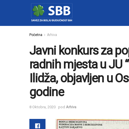
Početna
Arhiva
Javni konkurs za p
radnih mjesta u JU 
Ilidža, objavljen u 
godine
8 Oktobra, 2020
pod
Arhiva