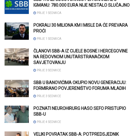
IGMANU: 780.000 EURA NIJE NESTALO SLUČAJNO
PRIJE 1 SEDMICA
POKRALI 30 MILIONA KM I MISLE DA ĆE PREVARA
PROĆI
PRIJE 1 SEDMICA
ČLANOVI SBB-A IZ CIJELE BOSNE I HERCEGOVINE
NA REDOVNOM UNUTARSTRANAČKOM
SAVJETOVANJU
PRIJE 3 SEDMICE
SBB U BANOVIĆIMA OKUPIO NOVU GENERACIJU:
FORMIRANO POVJERENIŠTVO FORUMA MLADIH
PRIJE 3 SEDMICE
POZNATI NEUROHIRURG HASO SEFO PRISTUPIO
SBB-U
PRIJE 4 SEDMICE
VELIKI POVRATAK SBB-A: POTPREDSJEDNIK