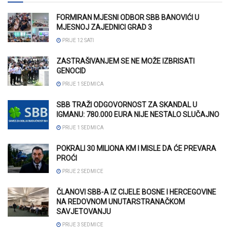
FORMIRAN MJESNI ODBOR SBB BANOVIĆI U
MJESNOJ ZAJEDNICI GRAD 3
PRIJE 12 SATI
ZASTRAŠIVANJEM SE NE MOŽE IZBRISATI
GENOCID
PRIJE 1 SEDMICA
SBB TRAŽI ODGOVORNOST ZA SKANDAL U
IGMANU: 780.000 EURA NIJE NESTALO SLUČAJNO
PRIJE 1 SEDMICA
POKRALI 30 MILIONA KM I MISLE DA ĆE PREVARA
PROĆI
PRIJE 2 SEDMICE
ČLANOVI SBB-A IZ CIJELE BOSNE I HERCEGOVINE
NA REDOVNOM UNUTARSTRANAČKOM
SAVJETOVANJU
PRIJE 3 SEDMICE