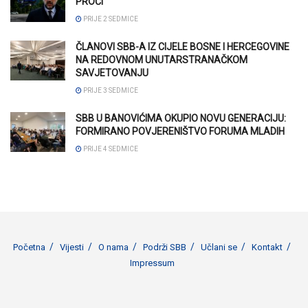
PROĆI
PRIJE 2 SEDMICE
ČLANOVI SBB-A IZ CIJELE BOSNE I HERCEGOVINE
NA REDOVNOM UNUTARSTRANAČKOM
SAVJETOVANJU
PRIJE 3 SEDMICE
SBB U BANOVIĆIMA OKUPIO NOVU GENERACIJU:
FORMIRANO POVJERENIŠTVO FORUMA MLADIH
PRIJE 4 SEDMICE
Početna
Vijesti
O nama
Podrži SBB
Učlani se
Kontakt
Impressum