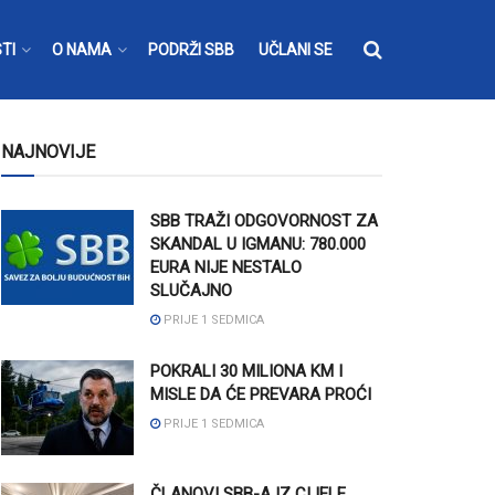
TI
O NAMA
PODRŽI SBB
UČLANI SE
NAJNOVIJE
SBB TRAŽI ODGOVORNOST ZA
SKANDAL U IGMANU: 780.000
EURA NIJE NESTALO
SLUČAJNO
PRIJE 1 SEDMICA
POKRALI 30 MILIONA KM I
MISLE DA ĆE PREVARA PROĆI
PRIJE 1 SEDMICA
ČLANOVI SBB-A IZ CIJELE