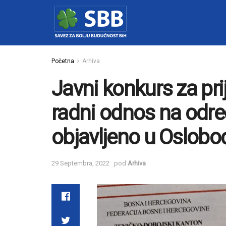
Početna
Arhiva
Javni konkurs za pr
radni odnos na odre
objavljeno u Oslobo
29 Septembra, 2022
pod
Arhiva