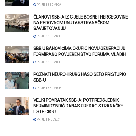
PRIJE 1 SEDMICA
ČLANOVI SBB-A IZ CIJELE BOSNE I HERCEGOVINE
NA REDOVNOM UNUTARSTRANAČKOM
SAVJETOVANJU
PRIJE 3 SEDMICE
SBB U BANOVIĆIMA OKUPIO NOVU GENERACIJU:
FORMIRANO POVJERENIŠTVO FORUMA MLADIH
PRIJE 3 SEDMICE
POZNATI NEUROHIRURG HASO SEFO PRISTUPIO
SBB-U
PRIJE 4 SEDMICE
VELIKI POVRATAK SBB-A: POTPREDSJEDNIK
NERMIN DŽINDIĆ DANAS PREDAO STRANAČKE
LISTE CIK-U
PRIJE 1 MJESEC