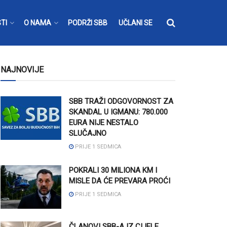
TI
O NAMA
PODRŽI SBB
UČLANI SE
NAJNOVIJE
SBB TRAŽI ODGOVORNOST ZA
SKANDAL U IGMANU: 780.000
EURA NIJE NESTALO
SLUČAJNO
PRIJE 1 SEDMICA
POKRALI 30 MILIONA KM I
MISLE DA ĆE PREVARA PROĆI
PRIJE 1 SEDMICA
ČLANOVI SBB-A IZ CIJELE