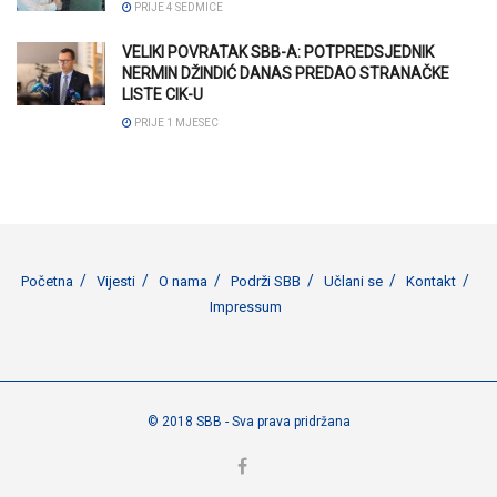
PRIJE 4 SEDMICE
VELIKI POVRATAK SBB-A: POTPREDSJEDNIK
NERMIN DŽINDIĆ DANAS PREDAO STRANAČKE
LISTE CIK-U
PRIJE 1 MJESEC
Početna
Vijesti
O nama
Podrži SBB
Učlani se
Kontakt
Impressum
© 2018 SBB - Sva prava pridržana