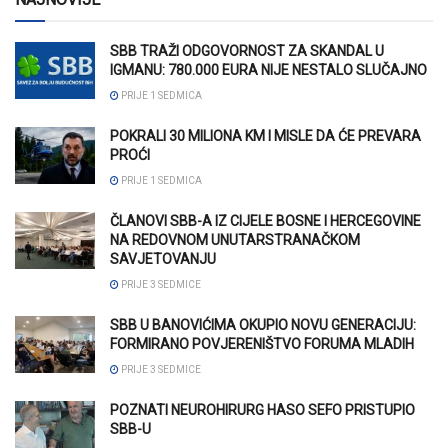
SBB TRAŽI ODGOVORNOST ZA SKANDAL U
IGMANU: 780.000 EURA NIJE NESTALO SLUČAJNO
PRIJE 1 SEDMICA
POKRALI 30 MILIONA KM I MISLE DA ĆE PREVARA
PROĆI
PRIJE 1 SEDMICA
ČLANOVI SBB-A IZ CIJELE BOSNE I HERCEGOVINE
NA REDOVNOM UNUTARSTRANAČKOM
SAVJETOVANJU
PRIJE 3 SEDMICE
SBB U BANOVIĆIMA OKUPIO NOVU GENERACIJU:
FORMIRANO POVJERENIŠTVO FORUMA MLADIH
PRIJE 3 SEDMICE
POZNATI NEUROHIRURG HASO SEFO PRISTUPIO
SBB-U