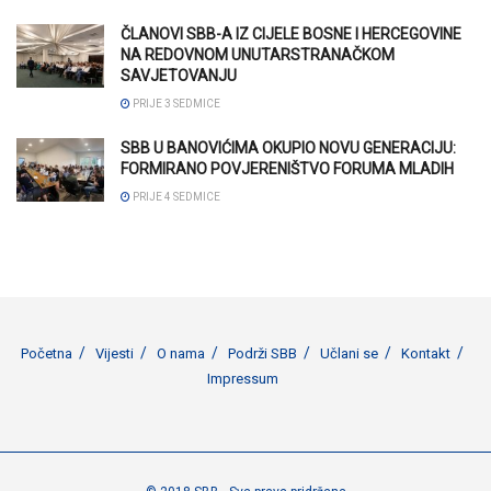
ČLANOVI SBB-A IZ CIJELE BOSNE I HERCEGOVINE
NA REDOVNOM UNUTARSTRANAČKOM
SAVJETOVANJU
PRIJE 3 SEDMICE
SBB U BANOVIĆIMA OKUPIO NOVU GENERACIJU:
FORMIRANO POVJERENIŠTVO FORUMA MLADIH
PRIJE 4 SEDMICE
Početna
Vijesti
O nama
Podrži SBB
Učlani se
Kontakt
Impressum