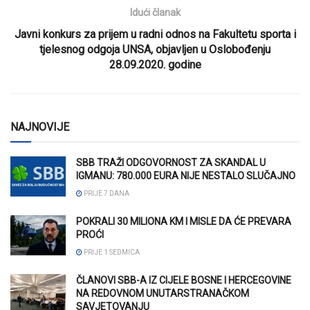
Idući članak
Javni konkurs za prijem u radni odnos na Fakultetu sporta i
tjelesnog odgoja UNSA, objavljen u Oslobođenju
28.09.2020. godine
NAJNOVIJE
SBB TRAŽI ODGOVORNOST ZA SKANDAL U
IGMANU: 780.000 EURA NIJE NESTALO SLUČAJNO
PRIJE 7 DANA
POKRALI 30 MILIONA KM I MISLE DA ĆE PREVARA
PROĆI
PRIJE 1 SEDMICA
ČLANOVI SBB-A IZ CIJELE BOSNE I HERCEGOVINE
NA REDOVNOM UNUTARSTRANAČKOM
SAVJETOVANJU