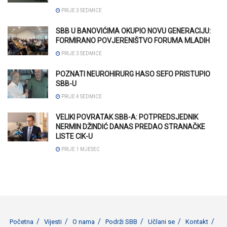
PRIJE 3 SEDMICE
SBB U BANOVIĆIMA OKUPIO NOVU GENERACIJU:
FORMIRANO POVJERENIŠTVO FORUMA MLADIH
PRIJE 3 SEDMICE
POZNATI NEUROHIRURG HASO SEFO PRISTUPIO
SBB-U
PRIJE 4 SEDMICE
VELIKI POVRATAK SBB-A: POTPREDSJEDNIK
NERMIN DŽINDIĆ DANAS PREDAO STRANAČKE
LISTE CIK-U
PRIJE 1 MJESEC
Početna
Vijesti
O nama
Podrži SBB
Učlani se
Kontakt