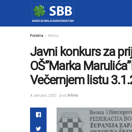
Početna
Arhiva
Javni konkurs za pri
OŠ”Marka Marulića”L
Večernjem listu 3.1
4 Januara, 2022
pod
Arhiva