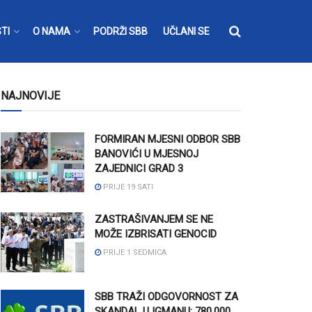
TI
O NAMA
PODRŽI SBB
UČLANI SE
NAJNOVIJE
FORMIRAN MJESNI ODBOR SBB
BANOVIĆI U MJESNOJ
ZAJEDNICI GRAD 3
PRIJE 19 SATI
ZASTRAŠIVANJEM SE NE
MOŽE IZBRISATI GENOCID
PRIJE 1 SEDMICA
SBB TRAŽI ODGOVORNOST ZA
SKANDAL U IGMANU: 780.000