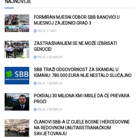
NAJNOVIJE
FORMIRAN MJESNI ODBOR SBB BANOVIĆI U
MJESNOJ ZAJEDNICI GRAD 3
PRIJE 17 SATI
ZASTRAŠIVANJEM SE NE MOŽE IZBRISATI
GENOCID
PRIJE 1 SEDMICA
SBB TRAŽI ODGOVORNOST ZA SKANDAL U
IGMANU: 780.000 EURA NIJE NESTALO SLUČAJNO
PRIJE 1 SEDMICA
POKRALI 30 MILIONA KM I MISLE DA ĆE PREVARA
PROĆI
PRIJE 2 SEDMICE
ČLANOVI SBB-A IZ CIJELE BOSNE I HERCEGOVINE
NA REDOVNOM UNUTARSTRANAČKOM
SAVJETOVANJU