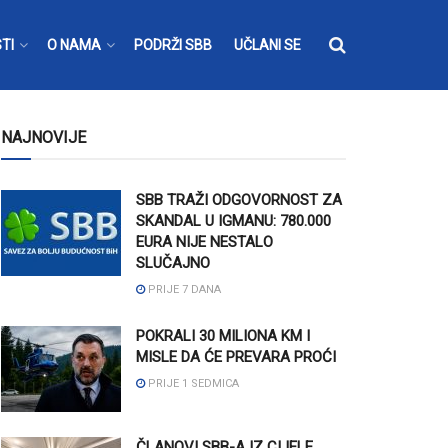
TI
O NAMA
PODRŽI SBB
UČLANI SE
NAJNOVIJE
SBB TRAŽI ODGOVORNOST ZA
SKANDAL U IGMANU: 780.000
EURA NIJE NESTALO
SLUČAJNO
PRIJE 7 DANA
POKRALI 30 MILIONA KM I
MISLE DA ĆE PREVARA PROĆI
PRIJE 1 SEDMICA
ČLANOVI SBB-A IZ CIJELE