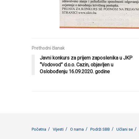
Prethodni članak
Javni konkurs za prijem zaposlenika u JKP
“Vodovod” d.o.o. Cazin, objavljen u
Oslobođenju 16.09.2020. godine
Početna
Vijesti
O nama
Podrži SBB
Učlani se