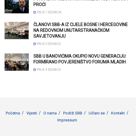
PROĆI
PRIJE 1 SEDMICA
ČLANOVI SBB-A IZ CIJELE BOSNE I HERCEGOVINE
NA REDOVNOM UNUTARSTRANAČKOM
SAVJETOVANJU
PRIJE 3 SEDMICE
SBB U BANOVIĆIMA OKUPIO NOVU GENERACIJU:
FORMIRANO POVJERENIŠTVO FORUMA MLADIH
PRIJE 4 SEDMICE
Početna
Vijesti
O nama
Podrži SBB
Učlani se
Kontakt
Impressum