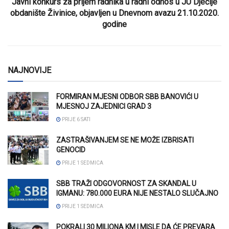
Javni konkurs za prijem radnika u radni odnos u JU Dječije
obdanište Živinice, objavljen u Dnevnom avazu 21.10.2020.
godine
NAJNOVIJE
FORMIRAN MJESNI ODBOR SBB BANOVIĆI U
MJESNOJ ZAJEDNICI GRAD 3
PRIJE 6 SATI
ZASTRAŠIVANJEM SE NE MOŽE IZBRISATI
GENOCID
PRIJE 1 SEDMICA
SBB TRAŽI ODGOVORNOST ZA SKANDAL U
IGMANU: 780.000 EURA NIJE NESTALO SLUČAJNO
PRIJE 1 SEDMICA
POKRALI 30 MILIONA KM I MISLE DA ĆE PREVARA