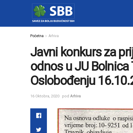
Početna
Arhiva
Javni konkurs za pri
odnos u JU Bolnica T
Oslobođenju 16.10.
16 Oktobra, 2020
pod
Arhiva