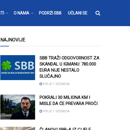
TI
O NAMA
PODRŽI SBB
UČLANI SE
NAJNOVIJE
SBB TRAŽI ODGOVORNOST ZA
SKANDAL U IGMANU: 780.000
EURA NIJE NESTALO
SLUČAJNO
PRIJE 1 SEDMICA
POKRALI 30 MILIONA KM I
MISLE DA ĆE PREVARA PROĆI
PRIJE 1 SEDMICA
ČLANOVI SBB-A IZ CIJELE