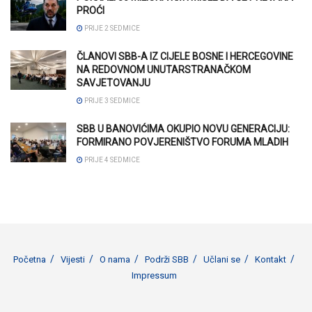
PROĆI
PRIJE 2 SEDMICE
ČLANOVI SBB-A IZ CIJELE BOSNE I HERCEGOVINE
NA REDOVNOM UNUTARSTRANAČKOM
SAVJETOVANJU
PRIJE 3 SEDMICE
SBB U BANOVIĆIMA OKUPIO NOVU GENERACIJU:
FORMIRANO POVJERENIŠTVO FORUMA MLADIH
PRIJE 4 SEDMICE
Početna
Vijesti
O nama
Podrži SBB
Učlani se
Kontakt
Impressum