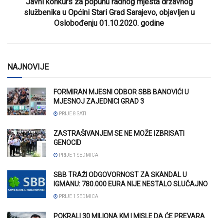
Javni konkurs za popunu radnog mjesta državnog
službenika u Općini Stari Grad Sarajevo, objavljen u
Oslobođenju 01.10.2020. godine
NAJNOVIJE
FORMIRAN MJESNI ODBOR SBB BANOVIĆI U
MJESNOJ ZAJEDNICI GRAD 3
PRIJE 8 SATI
ZASTRAŠIVANJEM SE NE MOŽE IZBRISATI
GENOCID
PRIJE 1 SEDMICA
SBB TRAŽI ODGOVORNOST ZA SKANDAL U
IGMANU: 780.000 EURA NIJE NESTALO SLUČAJNO
PRIJE 1 SEDMICA
POKRALI 30 MILIONA KM I MISLE DA ĆE PREVARA