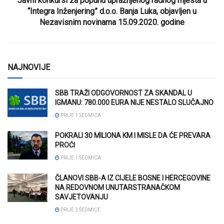
Javni konkursi za popunu upražnjenog radnog mjesta u
“Integra Inženjering” d.o.o. Banja Luka, objavljen u
Nezavisnim novinama 15.09.2020. godine
NAJNOVIJE
SBB TRAŽI ODGOVORNOST ZA SKANDAL U
IGMANU: 780.000 EURA NIJE NESTALO SLUČAJNO
PRIJE 1 SEDMICA
POKRALI 30 MILIONA KM I MISLE DA ĆE PREVARA
PROĆI
PRIJE 1 SEDMICA
ČLANOVI SBB-A IZ CIJELE BOSNE I HERCEGOVINE
NA REDOVNOM UNUTARSTRANAČKOM
SAVJETOVANJU
PRIJE 3 SEDMICE