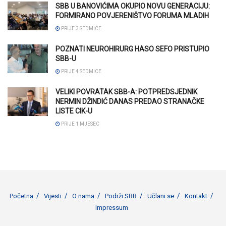
SBB U BANOVIĆIMA OKUPIO NOVU GENERACIJU:
FORMIRANO POVJERENIŠTVO FORUMA MLADIH
PRIJE 3 SEDMICE
POZNATI NEUROHIRURG HASO SEFO PRISTUPIO
SBB-U
PRIJE 4 SEDMICE
VELIKI POVRATAK SBB-A: POTPREDSJEDNIK
NERMIN DŽINDIĆ DANAS PREDAO STRANAČKE
LISTE CIK-U
PRIJE 1 MJESEC
Početna
Vijesti
O nama
Podrži SBB
Učlani se
Kontakt
Impressum